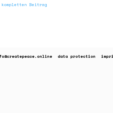
 kompletten Beitrag
fo@createpeace.online
data protection
impr